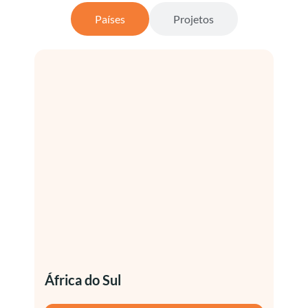
Países
Projetos
África do Sul
Bras