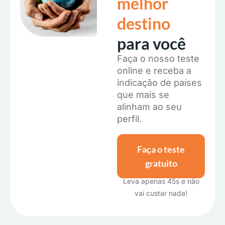
melhor
A
destino
Selo ilmpact
Nó
para você
e
Estamos listados entre as
Faça o nosso teste
ava
principais startups de impacto
online e receba a
Opi
positivo da América Latina.
indicação de países
que mais se
alinham ao seu
perfil.
Faça o teste
gratuito
Leva apenas 45s e não
vai custar nada!