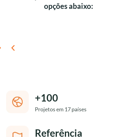
opções abaixo:
+100
Animais
Crianças
Viagens
Índia
Saúde
Brasil
Educação
Ásia
Estudar
Projetos em 17 países
em
inglês
África
grupo
do
Referência