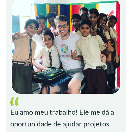
em um
Projeto REGALANDO
orfanato em
SUEÑOS
Projeto CLÍNICA
Projeto PANTANAL
Gana.
MÓVEL NO NEPAL
Projeto ORFANATO
EM GANA
Eu amo meu trabalho! Ele me dá a
oportunidade de ajudar projetos