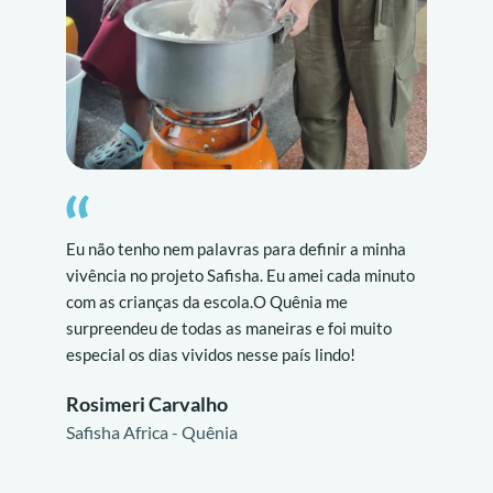
Sou
opo
cul
Te
qu
Re
Chi
Eu não tenho nem palavras para definir a minha
vivência no projeto Safisha. Eu amei cada minuto
com as crianças da escola.O Quênia me
surpreendeu de todas as maneiras e foi muito
especial os dias vividos nesse país lindo!
Rosimeri Carvalho
Safisha Africa - Quênia