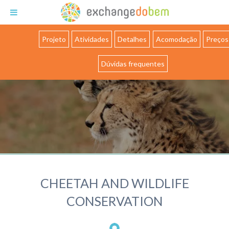
Exchange do Bem
Projeto
Atividades
Detalhes
Acomodação
Preços
Dúvidas frequentes
CHEETAH AND WILDLIFE
CONSERVATION