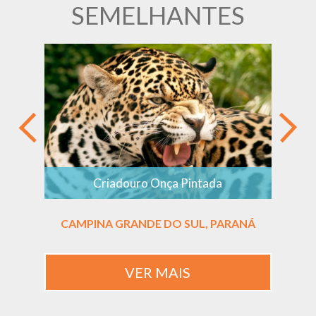
SEMELHANTES
Criadouro Onça Pintada
CAMPINA GRANDE DO SUL, PARANÁ
P
VER MAIS