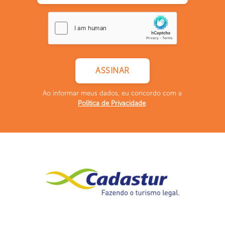
Ao informar meus dados, eu concordo com a
Política de Privacidade
.