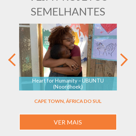
SEMELHANTES
Heart for Humanity – UBUNTU
O
(Noordhoek)
CAPE TOWN, ÁFRICA DO SUL
VER MAIS