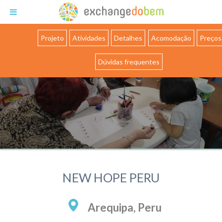
Exchange do Bem
Projeto
Atividades
Detalhes
Acomodação
Preços
Dúvidas frequentes
NEW HOPE PERU
Arequipa, Peru