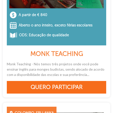
A partir de € 840
Aberto o ano inteiro, exceto férias escolares
ODS: Educação de qualidade
MONK TEACHING
Monk Teaching - Nós temos três projetos onde você pode
ensinar inglês para monges budistas, sendo alocado de acordo
com a disponibilidade das escolas e sua preferência...
QUERO PARTICIPAR
COLOMBO, SRI LANKA