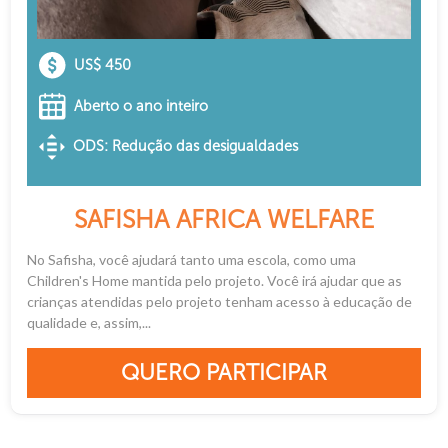
US$ 450
Aberto o ano inteiro
ODS: Redução das desigualdades
SAFISHA AFRICA WELFARE
No Safisha, você ajudará tanto uma escola, como uma
Children's Home mantida pelo projeto. Você irá ajudar que as
crianças atendidas pelo projeto tenham acesso à educação de
qualidade e, assim,...
QUERO PARTICIPAR