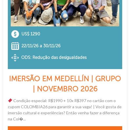
US$ 1290
22/11/26 a 30/11/26
ODS: Redução das desigualdades
IMERSÃO EM MEDELLÍN | GRUPO
| NOVEMBRO 2026
Condição especial: R$1990 + 10x R$397 no cartão com o
cupom COLOMBIA26 para garantir a sua vaga! | Você gosta de
imersão cultural e experiências? Então venha fazer a diferença
na Col�...