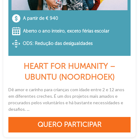
A partir de € 940
Aberto o ano inteiro, exceto férias escolar
ODS: Redução das desigualdades
HEART FOR HUMANITY –
UBUNTU (NOORDHOEK)
Dê amor e carinho para crianças com idade entre 2 e 12 anos
em diferentes creches. É um dos projetos mais amados e
procurados pelos voluntários e há bastante necessidades e
desafios. ...
QUERO PARTICIPAR