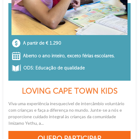
A partir de € 1.290
Aberto o ano inteiro, exceto férias escolares.
ODS: Educação de qualidade
LOVING CAPE TOWN KIDS
Viva uma experiência inesquecível de intercâmbio voluntário
com crianças e faça a diferença no mundo. Junte-se a nós e
proporcione cuidado integral às crianças da comunidade
Imizamo Yethu, a...
QUERO PARTICIPAR