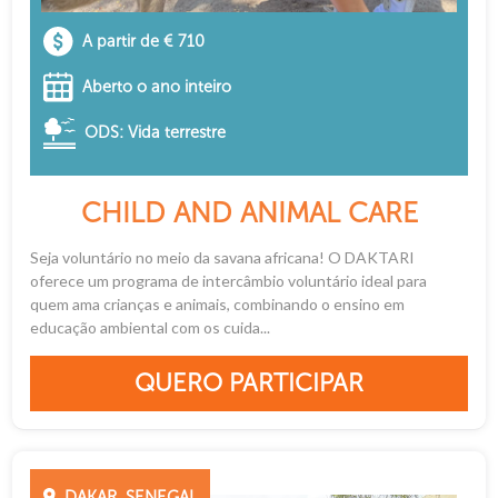
A partir de € 710
Aberto o ano inteiro
ODS: Vida terrestre
CHILD AND ANIMAL CARE
Seja voluntário no meio da savana africana! O DAKTARI
oferece um programa de intercâmbio voluntário ideal para
quem ama crianças e animais, combinando o ensino em
educação ambiental com os cuida...
QUERO PARTICIPAR
DAKAR, SENEGAL