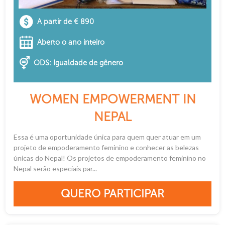
A partir de € 890
Aberto o ano inteiro
ODS: Igualdade de gênero
WOMEN EMPOWERMENT IN
NEPAL
Essa é uma oportunidade única para quem quer atuar em um
projeto de empoderamento feminino e conhecer as belezas
únicas do Nepal! Os projetos de empoderamento feminino no
Nepal serão especiais par...
QUERO PARTICIPAR