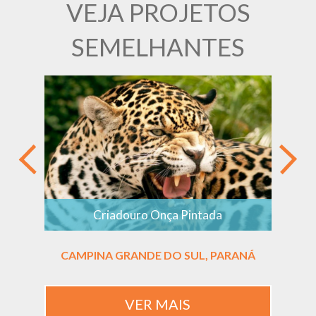
VEJA PROJETOS
SEMELHANTES
Criadouro Onça Pintada
CAMPINA GRANDE DO SUL, PARANÁ
P
VER MAIS