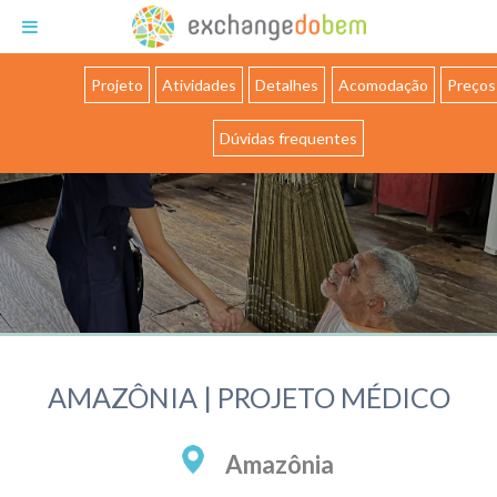
Exchange do Bem
Projeto
Atividades
Detalhes
Acomodação
Preços
Dúvidas frequentes
AMAZÔNIA | PROJETO MÉDICO
Amazônia