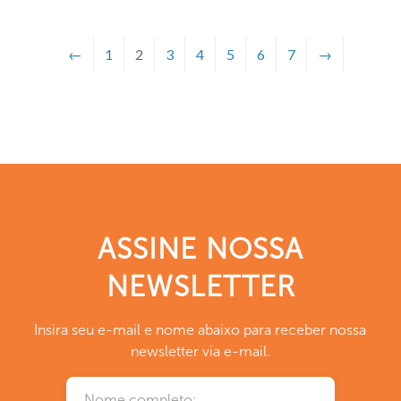
←
1
2
3
4
5
6
7
→
ASSINE NOSSA
NEWSLETTER
Insira seu e-mail e nome abaixo para receber nossa
newsletter via e-mail.