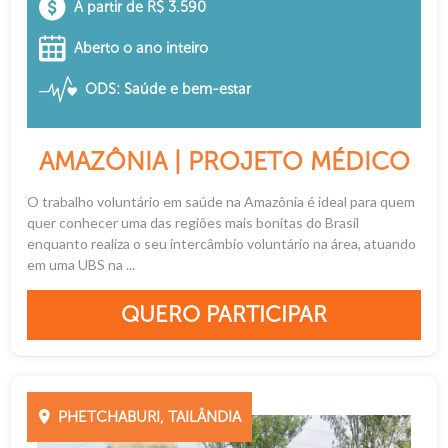
A partir de R$ 3.590
Aberto o ano inteiro
ODS: Saúde e bem-estar
AMAZÔNIA | PROJETO MÉDICO
O trabalho voluntário em saúde na Amazônia é ideal para quem
quer conhecer uma das regiões mais bonitas do Brasil
enquanto realiza o seu intercâmbio voluntário na área, atuando
em uma UBS na ...
QUERO PARTICIPAR
PHETCHABURI, TAILÂNDIA