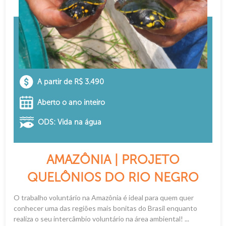
A partir de R$ 3.490
Aberto o ano inteiro
ODS: Vida na água
AMAZÔNIA | PROJETO
QUELÔNIOS DO RIO NEGRO
O trabalho voluntário na Amazônia é ideal para quem quer
conhecer uma das regiões mais bonitas do Brasil enquanto
realiza o seu intercâmbio voluntário na área ambiental! ...