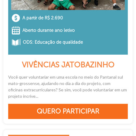
A partir de R$ 2.690
Aberto durante ano letivo
ODS: Educação de qualidade
VIVÊNCIAS JATOBAZINHO
Você quer voluntariar em uma escola no meio do Pantanal sul
mato-grossense, ajudando no dia a dia do projeto, com
oficinas extracurriculares? Se sim, você pode voluntariar em um
projeto incríve...
QUERO PARTICIPAR