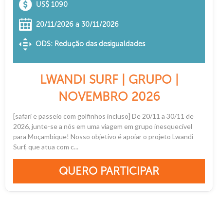
US$ 1090
20/11/2026 a 30/11/2026
ODS: Redução das desigualdades
LWANDI SURF | GRUPO |
NOVEMBRO 2026
[safari e passeio com golfinhos incluso] De 20/11 a 30/11 de
2026, junte-se a nós em uma viagem em grupo inesquecível
para Moçambique! Nosso objetivo é apoiar o projeto Lwandi
Surf, que atua com c...
QUERO PARTICIPAR