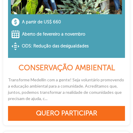
A partir de US$ 660
Aberto de fevereiro a novembro
ODS: Redução das desigualdades
CONSERVAÇÃO AMBIENTAL
Transforme Medellín com a gente! Seja voluntário promovendo
a educação ambiental para a comunidade. Acreditamos que,
juntos, podemos transformar a realidade de comunidades que
precisam de ajuda, c...
QUERO PARTICIPAR