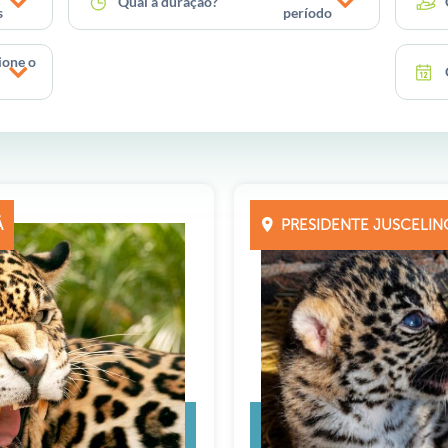
Qual a duração?
s
período
ione o
Á
PRESIDENTE JUSCELINO