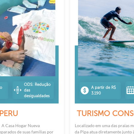
ODS: Redução
no
A partir de R$
das
3.190
desigualdades
PERU
TURISMO CONSC
! A Casa Hogar Nueva
Localizado em uma das praias mai
eparados de suas famílias por
da Pipa atua diretamente junto