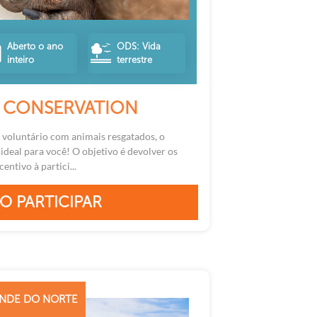
Aberto o ano
ODS: Vida
inteiro
terrestre
E CONSERVATION
 voluntário com animais resgatados, o
ideal para você! O objetivo é devolver os
entivo à partici...
O PARTICIPAR
RANDE DO NORTE