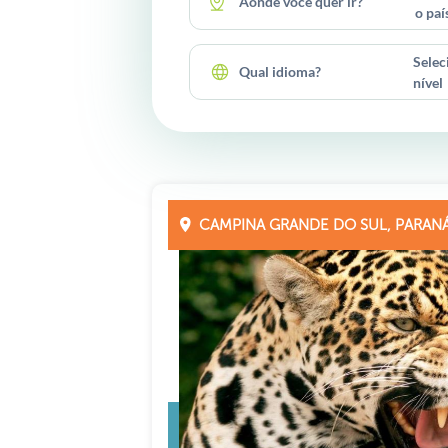
Aonde você quer ir?
o paí
Selec
Qual idioma?
nível
CAMPINA GRANDE DO SUL, PARAN