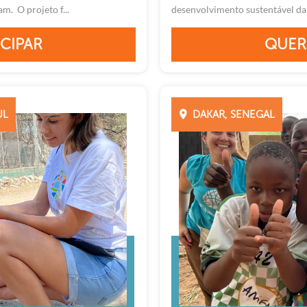
m. O projeto f...
desenvolvimento sustentável da r
CIPAR
QUER
UL
DAKAR, SENEGAL