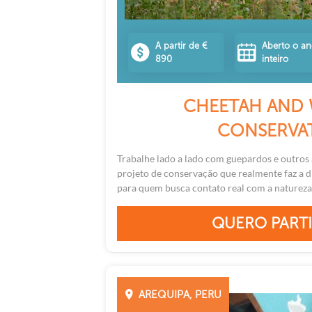
A partir de €
Aberto o a
890
inteiro
CHEETAH AND 
CONSERVA
Trabalhe lado a lado com guepardos e outros
projeto de conservação que realmente faz a d
para quem busca contato real com a natureza e
QUERO PARTI
AREQUIPA, PERU