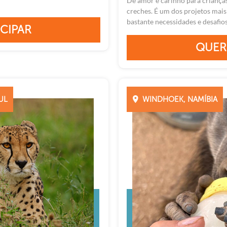
Dê amor e carinho para crianças
creches. É um dos projetos mais
bastante necessidades e desafios. 
CIPAR
QUER
UL
WINDHOEK, NAMÍBIA