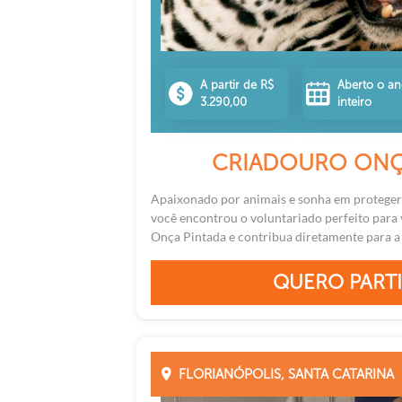
A partir de R$
Aberto o a
3.290,00
inteiro
CRIADOURO ONÇ
Apaixonado por animais e sonha em proteger
você encontrou o voluntariado perfeito para
Onça Pintada e contribua diretamente para a 
QUERO PARTI
FLORIANÓPOLIS, SANTA CATARINA