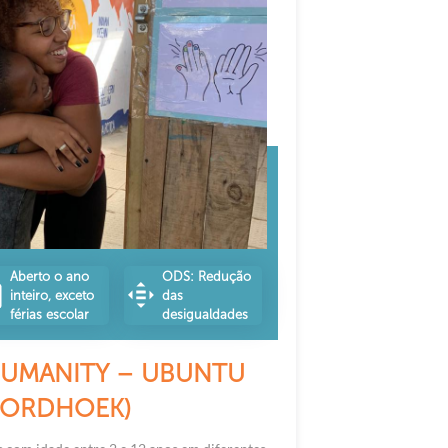
Aberto o ano
ODS: Redução
inteiro, exceto
das
férias escolar
desigualdades
HUMANITY – UBUNTU
OORDHOEK)