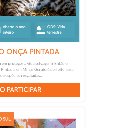
Aberto o ano
ODS: Vida
inteiro
terrestre
O ONÇA PINTADA
 em proteger a vida selvagem? Então o
Pintada, em Minas Gerais, é perfeito para
de espécies resgatadas...
O PARTICIPAR
O SUL