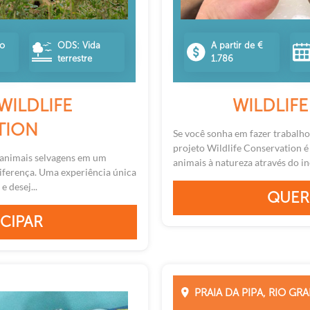
no
ODS: Vida
A partir de €
terrestre
1.786
WILDLIFE
WILDLIF
TION
Se você sonha em fazer trabalho
projeto Wildlife Conservation é 
 animais selvagens em um
animais à natureza através do inc
iferença. Uma experiência única
 desej...
QUER
CIPAR
PRAIA DA PIPA, RIO G