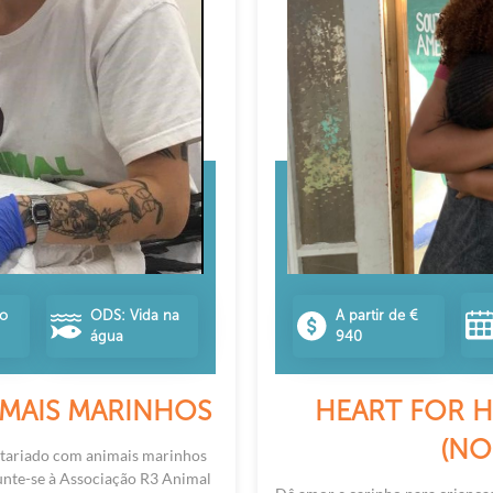
no
ODS: Vida na
A partir de €
água
940
MAIS MARINHOS
HEART FOR 
(N
ntariado com animais marinhos
Junte-se à Associação R3 Animal