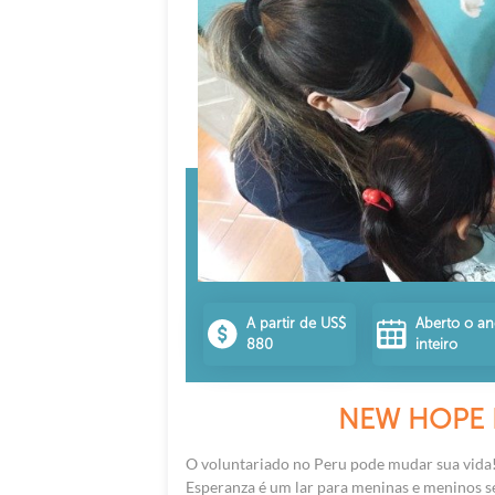
A partir de US$
Aberto o a
880
inteiro
NEW HOPE 
O voluntariado no Peru pode mudar sua vida
Esperanza é um lar para meninas e meninos s