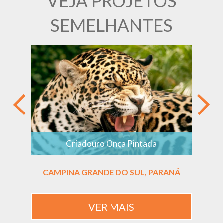
VEJA PROJETOS
SEMELHANTES
Criadouro Onça Pintada
CAMPINA GRANDE DO SUL, PARANÁ
P
VER MAIS