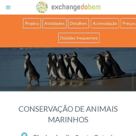
Exchange do Bem
Projeto
Atividades
Detalhes
Acomodação
Preços
Dúvidas frequentes
CONSERVAÇÃO DE ANIMAIS
MARINHOS