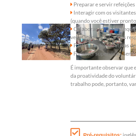
Preparar e servir refeiçõe
Interagir com os visitante
(quando você estiver pronto
Colaborar como uma equipe 
vegetação e auxiliar nas res
Participar de iniciativas 
Fornecer supervisão, semel
É importante observar que e
da proatividade do voluntári
trabalho pode, portanto, var
inglê
Pré-requisitos: