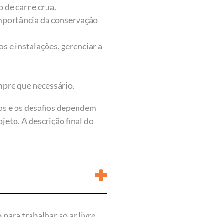
o de carne crua.
importância da conservação
s e instalações, gerenciar a
mpre que necessário.
ias e os desafios dependem
jeto. A descrição final do
 para trabalhar ao ar livre