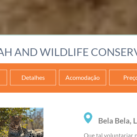
AH AND WILDLIFE CONSER
Detalhes
Acomodação
Preç
Bela Bela, 
Que tal voluntariar 