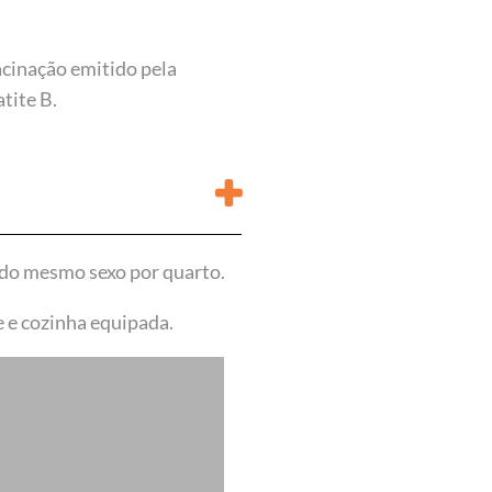
acinação emitido pela
tite B.
 do mesmo sexo por quarto.
 e cozinha equipada.