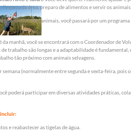
 limpeza da área, preparo de alimentos e servir os anima
 e o bem-estar dos animais, você passará por um programa
é da manhã, você se encontrará com o Coordenador de Volu
as de trabalho são longas e a adaptabilidade é fundamental
abalho tão próximo com animais selvagens.
or semana (normalmente entre segunda e sexta-feira, pois o
você poderá participar em diversas atividades práticas, co
incluir:
tos e reabastecer as tigelas de água.