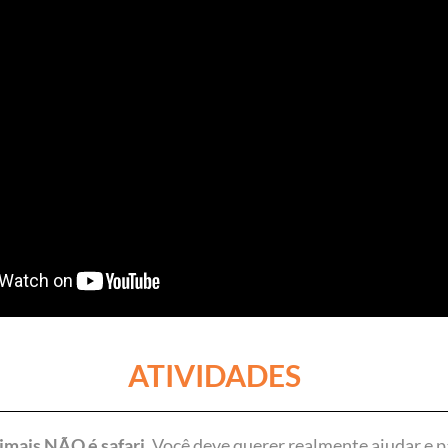
ATIVIDADES
imais NÃO é safari.
Você deve querer realmente ajudar e pa