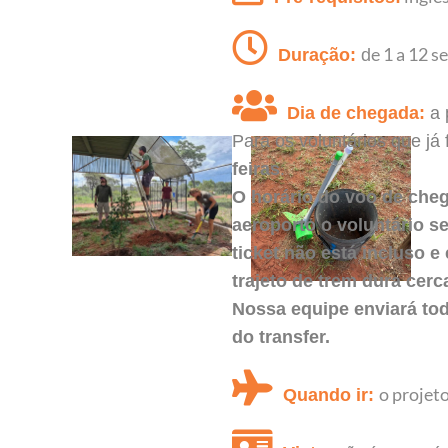
e 1 a 12 
Duração:
d
Dia de chegada:
a 
Para os voluntários que j
feiras
.
O horário do voo de che
aeroporto o voluntário se
ticket não está incluso 
trajeto de trem dura cerc
Nossa equipe enviará tod
do transfer.
o projeto
Quando ir: