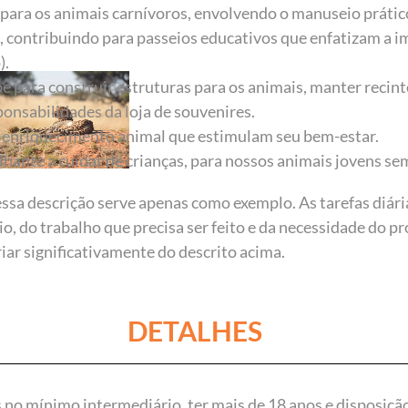
s para os animais carnívoros, envolvendo o manuseio prátic
s, contribuindo para passeios educativos que enfatizam a 
).
para construir estruturas para os animais, manter recinto
ponsabilidades da loja de souvenires.
de enriquecimento animal que estimulam seu bem-estar.
hante a cuidar de crianças, para nossos animais jovens se
ssa descrição serve apenas como exemplo. As tarefas diár
o, do trabalho que precisa ser feito e da necessidade do pro
iar significativamente do descrito acima.
DETALHES
s no mínimo intermediário, ter mais de 18 anos e d
isposição