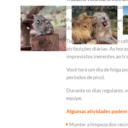
podem ser bem braçais como
Para garantir sua segurança
dia completo no projeto.
Todas as manhãs, após o caf
atribuições diárias. As hor
imprevistos inerentes ao tr
Você terá um dia de folga p
períodos de pico).
Durante os dias regulares, 
equipe.
Algumas atividades podem 
Manter a limpeza dos recin