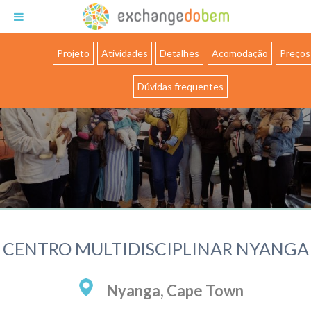
Exchange do Bem
Projeto
Atividades
Detalhes
Acomodação
Preços
Dúvidas frequentes
CENTRO MULTIDISCIPLINAR NYANGA
Nyanga, Cape Town