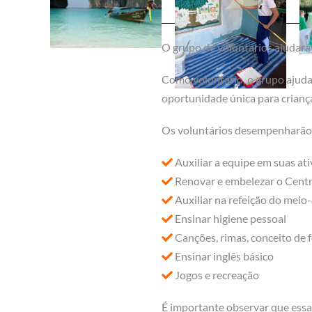
O grupo de voluntários ajudará 
Como voluntário, o grupo ajuda
oportunidade única para criança
Os voluntários desempenharão a
Auxiliar a equipe em suas ati
Renovar e embelezar o Centro
Auxiliar na refeição do meio-
Ensinar higiene pessoal
Canções, rimas, conceito de 
Ensinar inglês básico
Jogos e recreação
É importante observar que essa