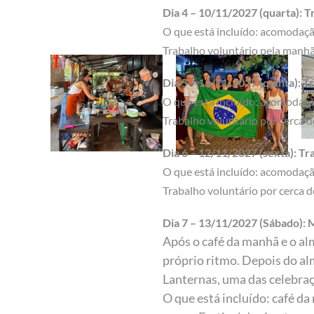
Dia 4 – 10/11/2027 (quarta): T
O que está incluído: acomodação
Trabalho voluntário pela manhã e
Dia 5 – 11/11/2027 (quinta): 
O que está incluído: acomodação
Trabalho voluntário por cerca de
Dia 6 – 12/11/2027 (sexta): T
O que está incluído: acomodação
Trabalho voluntário por cerca de
Dia 7 – 13/11/2027 (Sábado): Ma
Após o café da manhã e o alm
próprio ritmo. Depois do al
Lanternas, uma das celebraç
O que está incluído: café da