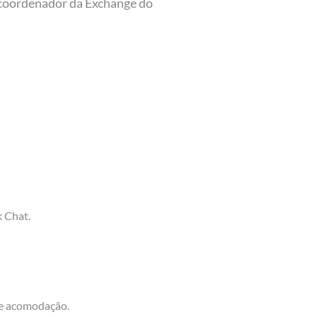
 coordenador da Exchange do
k Chat.
 e acomodação.