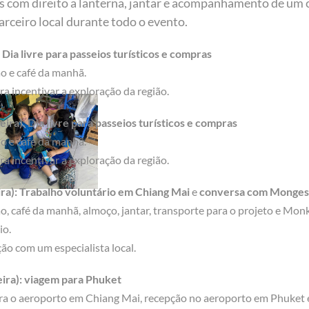
as com direito a lanterna, jantar e acompanhamento de um
ceiro local durante todo o evento.
Dia livre para passeios turísticos e compras
o e café da manhã.
ra incentivar a exploração da região.
ira): Dia livre para passeios turísticos e compras
o e café da manhã.
ra incentivar a exploração da região.
ira): Trabalho voluntário em Chiang Mai
e
conversa com Monges
, café da manhã, almoço, jantar, transporte para o projeto e Mon
io.
ão com um especialista local.
eira): viagem para Phuket
para o aeroporto em Chiang Mai, recepção no aeroporto em Phuket