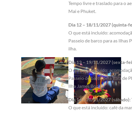
Tempo livre e traslado para o 
Mai e Phuket.
Dia 12 – 18/11/2027 (quinta-fei
O que está incluído: acomodação
Passeio de barco para as Ilhas P
ilha.
Dia 13 – 19/11/2027 (sexta-fei
O que está incluído: acomodaçã
Passeio de barco pela Baía de P
Ilha James Bond.
Dia 14 – 20/11/2027 (sábado): 
O que está incluído: café da ma