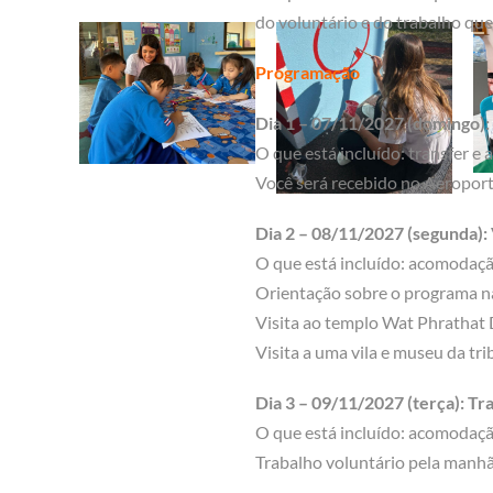
do voluntário e do trabalho que
Programação
Dia 1 – 07/11/2027 (domingo)
O que está incluído: transfer e
Você será recebido no Aeroport
Dia 2 – 08/11/2027 (segunda): 
O que está incluído: acomodação
Orientação sobre o programa na 
Visita ao templo Wat Phrathat
Visita a uma vila e museu da tr
Dia 3 – 09/11/2027 (terça): Tr
O que está incluído: acomodação
Trabalho voluntário pela manhã e