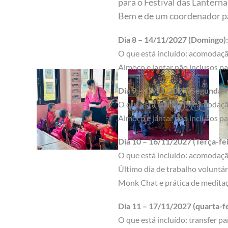
para o Festival das Lantern
Bem e de um coordenador par
Dia 8 – 14/11/2027 (Domingo): 
O que está incluído: acomodaçã
Almoço e jantar não inclusos pa
Dia 9 – 15/11/2027 (Segunda-fe
O que está incluído: acomodaçã
Almoço e jantar não inclusos pa
Dia 10 – 16/11/2027 (Terça-fe
O que está incluído: acomodação
Último dia de trabalho voluntár
Monk Chat e prática de meditaç
Dia 11 – 17/11/2027 (quarta-f
O que está incluído: transfer 