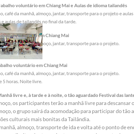
rabalho voluntário em Chiang Mai e Aulas de idioma tailandês
, café da manhã, almoço, jantar, transporte para o projeto e aulas 
 aulas de tailandês no final da tarde.
Trabalho voluntário em Chiang Mai
, café da manhã, almoço, jantar, transporte para o projeto.
 5 horas. Noite livre.
rabalho voluntário em Chiang Mai
, café da manhã, almoço, jantar, transporte para o projeto.
 5 horas. Noite livre.
nhã livre e, à tarde e à noite, o tão aguardado Festival das lan
oço, os participantes terão a manhã livre para descansar o
moço, o grupo sairá da acomodação para participar do tão 
ões culturais mais bonitas da Tailândia.
 manhã, almoço, transporte de ida e volta até o ponto de en