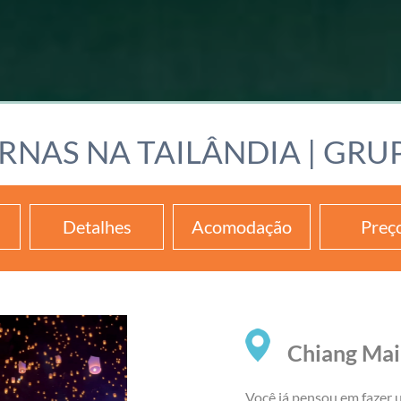
ERNAS NA TAILÂNDIA | GRU
Detalhes
Acomodação
Preç
Chiang Mai,
Você já pensou em fazer u