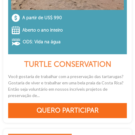
A partir de US$ 990
Aberto o ano inteiro
ODS: Vida na água
TURTLE CONSERVATION
Você gostaria de trabalhar com a preservação das tartarugas?
Gostaria de viver e trabalhar em uma bela praia da Costa Rica?
Então seja voluntário em nossos incríveis projetos de
preservação de...
QUERO PARTICIPAR