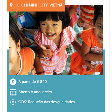
HO CHI MINH CITY, VIETNÃ
A partir de € 840
Aberto o ano inteiro
ODS: Redução das desigualdades