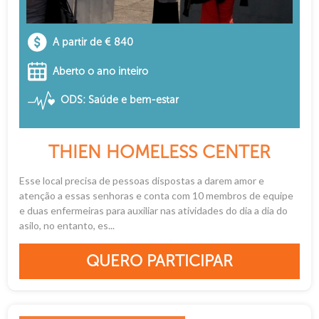
A partir de € 840
Aberto o ano inteiro
ODS: Saúde e bem-estar
THIEN HOMELESS CENTER
Esse local precisa de pessoas dispostas a darem amor e
atenção a essas senhoras e conta com 10 membros de equipe
e duas enfermeiras para auxiliar nas atividades do dia a dia do
asilo, no entanto, es...
QUERO PARTICIPAR