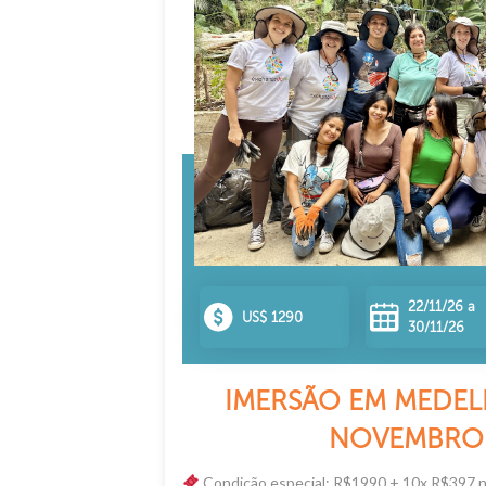
22/11/26 a
US$ 1290
30/11/26
IMERSÃO EM MEDELL
NOVEMBRO 
Condição especial: R$1990 + 10x R$397 