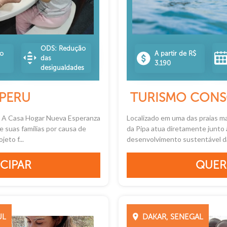
ODS: Redução
no
A partir de R$
das
3.190
desigualdades
PERU
TURISMO CONSC
! A Casa Hogar Nueva Esperanza
Localizado em uma das praias mai
 suas famílias por causa de
da Pipa atua diretamente junto
eto f...
desenvolvimento sustentável da r
CIPAR
QUER
UL
DAKAR, SENEGAL