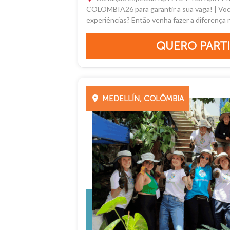
COLOMBIA26 para garantir a sua vaga! | Você
experiências? Então venha fazer a diferença 
QUERO PARTI
MEDELLÍN, COLÔMBIA