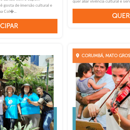
quer aliar vivência cultural e serv
 gosta de imersão cultural e
na Col�...
QUER
CIPAR
CORUMBÁ, MATO GROS