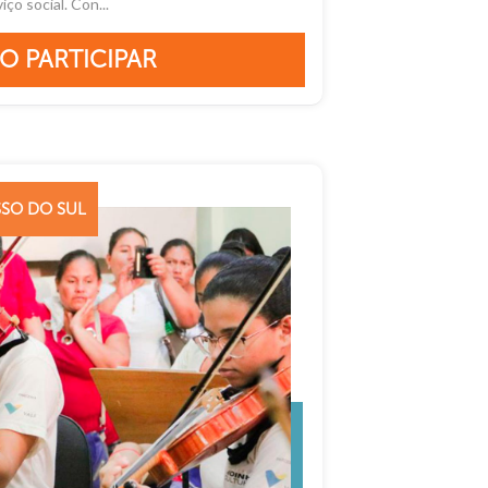
iço social. Con...
O PARTICIPAR
SO DO SUL