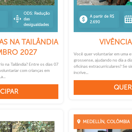
ODS: Redução
A partir de R$
das
2.690
desigualdades
AS NA TAILÂNDIA
VIVÊNCI
MBRO 2027
Você quer voluntariar em uma e
grossense, ajudando no dia a di
o na Tailândia? Entre os dias 07
oficinas extracurriculares? Se 
oluntariar com crianças em
incríve...
a...
QUER
CIPAR
MEDELLÍN, COLÔMBIA