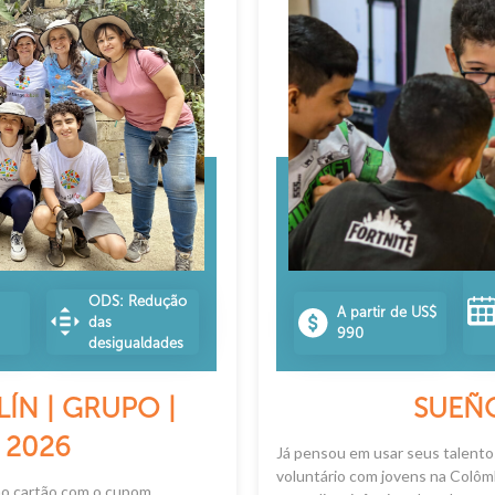
ODS: Redução
A partir de US$
das
990
desigualdades
ÍN | GRUPO |
SUEÑO
2026
Já pensou em usar seus talento
voluntário com jovens na Colôm
no cartão com o cupom