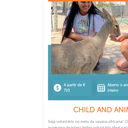
A partir de €
Aberto o a
710
inteiro
CHILD AND ANI
Seja voluntário no meio da savana africana
programa de intercâmbio voluntário ideal par