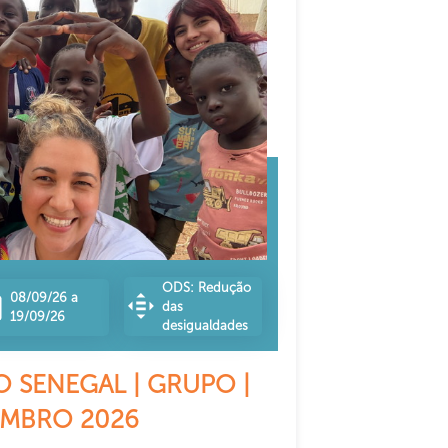
ODS: Redução
08/09/26 a
das
19/09/26
desigualdades
 SENEGAL | GRUPO |
EMBRO 2026