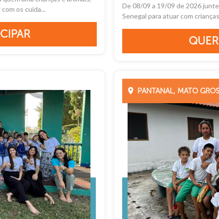
De 08/09 a 19/09 de 2026 junte
com os cuida...
Senegal para atuar com crianças 
CIPAR
QUER
PANTANAL, MATO GROS