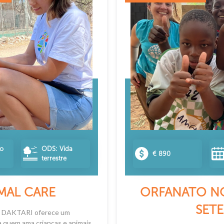
no
ODS: Vida
€ 890
terrestre
MAL CARE
ORFANATO NO
SET
! O DAKTARI oferece um
a quem ama crianças e animais,