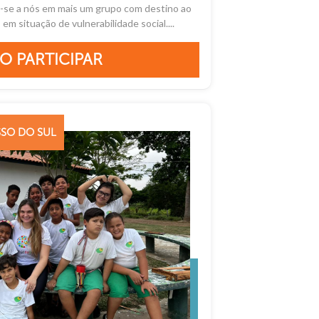
-se a nós em mais um grupo com destino ao
em situação de vulnerabilidade social....
O PARTICIPAR
SO DO SUL