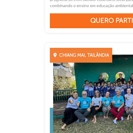
combinando o ensino em educação ambiental 
QUERO PARTI
CHIANG MAI, TAILÂNDIA