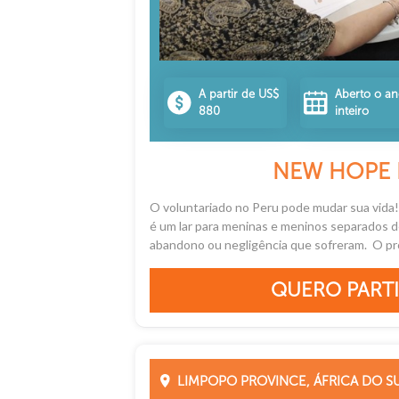
A partir de US$
Aberto o a
880
inteiro
NEW HOPE 
O voluntariado no Peru pode mudar sua vida
é um lar para meninas e meninos separados de
abandono ou negligência que sofreram. O proj
QUERO PARTI
LIMPOPO PROVINCE, ÁFRICA DO S