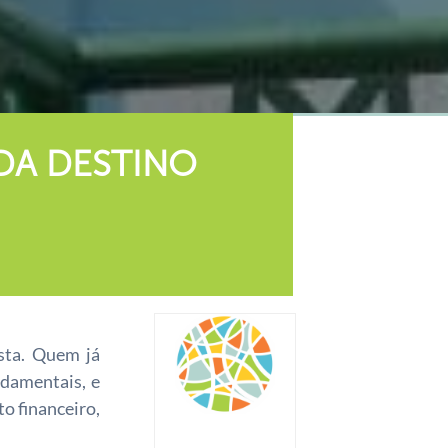
DA DESTINO
ista. Quem já
ndamentais, e
o financeiro,