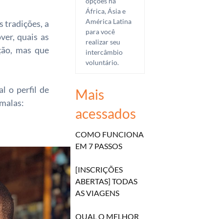
opções na
África, Ásia e
América Latina
 tradições, a
para você
ver, quais as
realizar seu
ção, mas que
intercâmbio
voluntário.
l o perfil de
Mais
 malas:
acessados
COMO FUNCIONA
EM 7 PASSOS
[INSCRIÇÕES
ABERTAS] TODAS
AS VIAGENS
QUAL O MELHOR