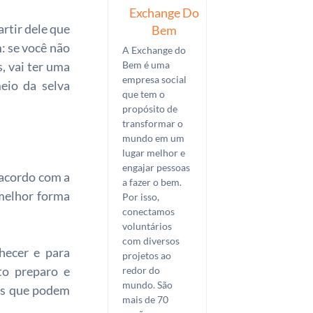
Exchange Do
artir dele que
Bem
m: se você não
A Exchange do
, vai ter uma
Bem é uma
empresa social
eio da selva
que tem o
propósito de
transformar o
mundo em um
lugar melhor e
engajar pessoas
 acordo com a
a fazer o bem.
 melhor forma
Por isso,
conectamos
voluntários
com diversos
hecer e para
projetos ao
to preparo e
redor do
mundo. São
eis que podem
mais de 70