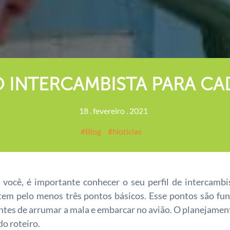
O INTERCAMBISTA PARA CA
18
.
fevereiro
.
2021
Blog
Notícias
a você, é importante conhecer o seu perfil de intercamb
tem pelo menos três pontos básicos. Esse pontos são fu
ntes de arrumar a mala e embarcar no avião. O planejament
do roteiro.