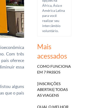
opções na
África, Ásia e
América Latina
para você
realizar seu
intercâmbio
voluntário.
Mais
cioeconômica
no. Com três
acessados
o país oferece
COMO FUNCIONA
diminuir essa
EM 7 PASSOS
[INSCRIÇÕES
listou alguns
ABERTAS] TODAS
as que o país
AS VIAGENS
QUAL O MELHOR