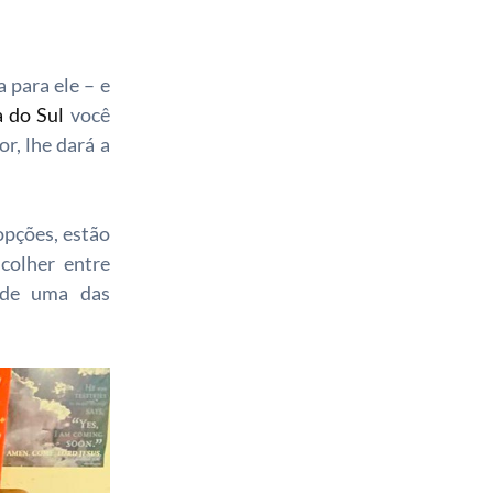
 para ele – e
a do Sul
você
r, lhe dará a
opções, estão
colher entre
o de uma das