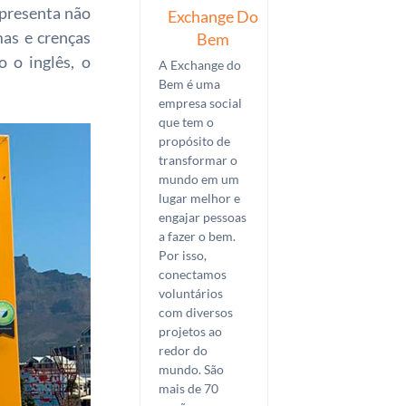
presenta não
Exchange Do
as e crenças
Bem
o o inglês, o
A Exchange do
Bem é uma
empresa social
que tem o
propósito de
transformar o
mundo em um
lugar melhor e
engajar pessoas
a fazer o bem.
Por isso,
conectamos
voluntários
com diversos
projetos ao
redor do
mundo. São
mais de 70