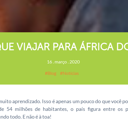
UE VIAJAR PARA ÁFRICA D
16
.
março
.
2020
Blog
Notícias
 muito aprendizado. Isso é apenas um pouco do que você p
e 54 milhões de habitantes, o país figura entre os p
ndo todo. E não é à toa!