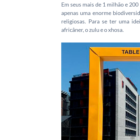
Em seus mais de 1 milhão e 200 
apenas uma enorme biodiversid
religiosas. Para se ter uma ide
africâner, o zulu e o xhosa.