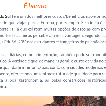
É barato
 do Sul
tem um dos melhores custos/benefícios não é brinc
o do que viajar para a Europa, por exemplo. Se a ideia é 
 certeira, já que existem muitas opções de escolas com pr
 muitos brasileiros perceberam essa vantagem. Segundo a 
, a EduSA, 20% dos estudantes estrangeiros do país são bra
as diárias, como alimentação, também pode se tranquili
o. A verdade é que, de maneira geral, o custo de vida no pa
 de qualidade inferior. O país conta com cidades modernas 
mente, oferecendo uma infraestrutura de qualidade para r
sta a boa gastronomia, as belas construções históricas
ira.