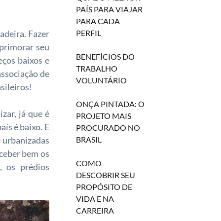
PAÍS PARA VIAJAR
PARA CADA
PERFIL
adeira. Fazer
aprimorar seu
BENEFÍCIOS DO
eços baixos e
TRABALHO
associação de
VOLUNTÁRIO
sileiros!
ONÇA PINTADA: O
zar, já que é
PROJETO MAIS
ís é baixo. E
PROCURADO NO
BRASIL
e urbanizadas
eceber bem os
COMO
, os prédios
DESCOBRIR SEU
PROPÓSITO DE
VIDA E NA
CARREIRA