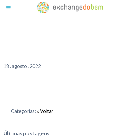
Exchange do Bem
VIAGENS EM GRUPO
STORIE
18
.
agosto
.
2022
Categorias:
« Voltar
Últimas postagens