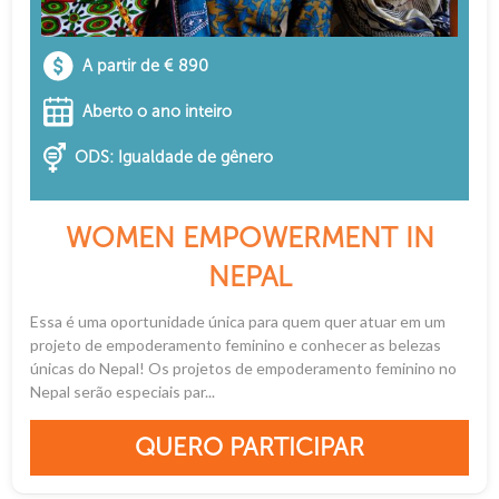
A partir de € 890
Aberto o ano inteiro
ODS: Igualdade de gênero
WOMEN EMPOWERMENT IN
NEPAL
Essa é uma oportunidade única para quem quer atuar em um
projeto de empoderamento feminino e conhecer as belezas
únicas do Nepal! Os projetos de empoderamento feminino no
Nepal serão especiais par...
QUERO PARTICIPAR