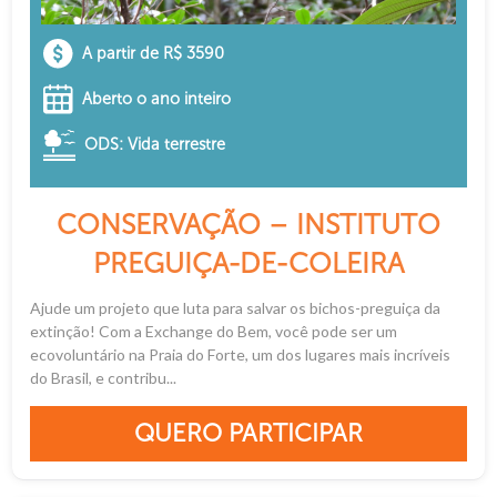
A partir de R$ 3590
Aberto o ano inteiro
ODS: Vida terrestre
CONSERVAÇÃO – INSTITUTO
PREGUIÇA-DE-COLEIRA
Ajude um projeto que luta para salvar os bichos-preguiça da
extinção! Com a Exchange do Bem, você pode ser um
ecovoluntário na Praia do Forte, um dos lugares mais incríveis
do Brasil, e contribu...
QUERO PARTICIPAR