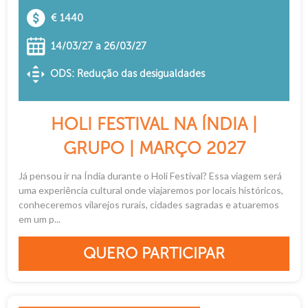
€ 1440
14/03/27 a 26/03/27
ODS: Redução das desigualdades
HOLI FESTIVAL NA ÍNDIA |
GRUPO | MARÇO 2027
Já pensou ir na Índia durante o Holi Festival? Essa viagem será
uma experiência cultural onde viajaremos por locais históricos,
conheceremos vilarejos rurais, cidades sagradas e atuaremos
em um p...
QUERO PARTICIPAR