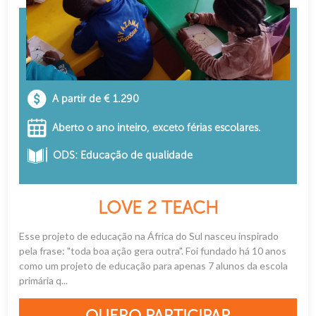
A partir de € 1.290
Aberto o ano inteiro, exceto férias escolares.
ODS: Educação de qualidade
LOVE 2 TEACH
Esse projeto de educação na África do Sul nasceu inspirado
pela frase: "toda boa ação gera outra". Foi fundado há 10 anos
como um projeto de educação para apenas 7 alunos da escola
primária q...
QUERO PARTICIPAR