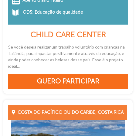
Aberto o ano inteiro
ODS: Educação de qualidade
CHILD CARE CENTER
Se você deseja realizar um trabalho voluntário com crianças na
Tailândia, para impactar positivamente através da educação, e
ainda poder conhecer as belezas desse país. Esse é o projeto
ideal...
QUERO PARTICIPAR
COSTA DO PACÍFICO OU DO CARIBE, COSTA RICA