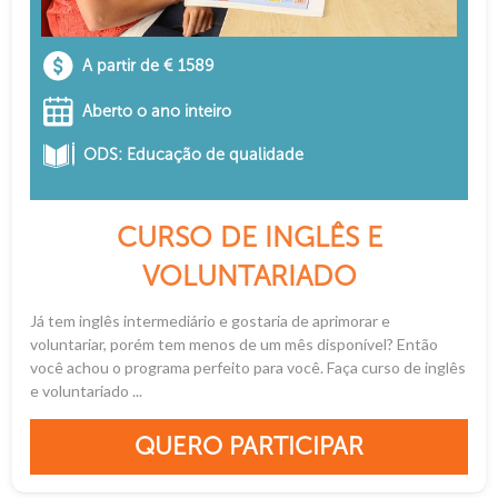
A partir de € 1589
Aberto o ano inteiro
ODS: Educação de qualidade
CURSO DE INGLÊS E
VOLUNTARIADO
Já tem inglês intermediário e gostaria de aprimorar e
voluntariar, porém tem menos de um mês disponível? Então
você achou o programa perfeito para você. Faça curso de inglês
e voluntariado ...
QUERO PARTICIPAR