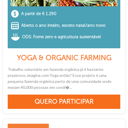
A partir de € 1.290
Aberto o ano inteiro, exceto natal/ano novo
ODS: Fome zero e agricultura sustentável
YOGA & ORGANIC FARMING
Trabalho voluntário em fazenda orgânica já é bastante
prazeroso, imagina com Yoga então? Esse projeto é uma
pequena fazenda orgânica perto de uma comunidade onde
moram 40.000 pessoas em condi�...
QUERO PARTICIPAR