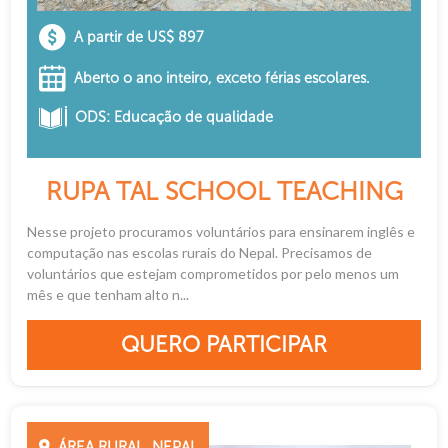
A partir de US$ 897
Aberto o ano inteiro, exceto férias escolares.
ODS: Educação de qualidade
RUPA TAL SCHOOL TEACHING
Nesse projeto procuramos voluntários para ensinarem inglês e
computação nas escolas rurais do Nepal. Precisamos de
voluntários que estejam comprometidos por pelo menos um
mês e que tenham alto n...
QUERO PARTICIPAR
ÁREA RURAL, NEPAL