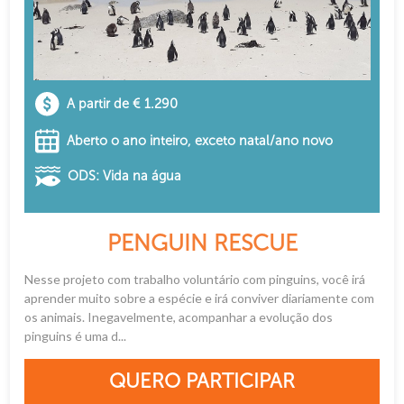
A partir de € 1.290
Aberto o ano inteiro, exceto natal/ano novo
ODS: Vida na água
PENGUIN RESCUE
Nesse projeto com trabalho voluntário com pinguins, você irá
aprender muito sobre a espécie e irá conviver diariamente com
os animais. Inegavelmente, acompanhar a evolução dos
pinguins é uma d...
QUERO PARTICIPAR