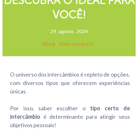
DESCUBRA O IDEAL PARA
VOCÊ!
29
.
agosto
.
2024
Blog
Sem categoria
O universo dos intercâmbios é repleto de opções,
com diversos tipos que oferecem experiências
únicas.
Por isso, saber escolher o
tipo certo de
intercâmbio
é determinante para atingir seus
objetivos pessoais!