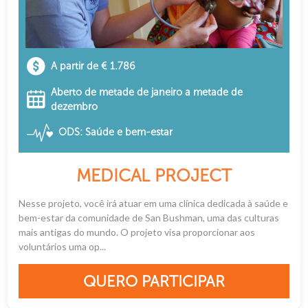
A partir de € 1.786
Aberto de metade de janeiro a metade de
dezembro
ODS: Saúde e bem-estar
MEDICAL PROJECT
Nesse projeto, você irá atuar em uma clínica dedicada à saúde e
bem-estar da comunidade de San Bushman, uma das culturas
mais antigas do mundo. O projeto visa proporcionar aos
voluntários uma op...
QUERO PARTICIPAR