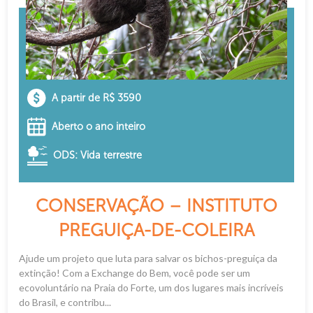
A partir de R$ 3590
Aberto o ano inteiro
ODS: Vida terrestre
CONSERVAÇÃO – INSTITUTO
PREGUIÇA-DE-COLEIRA
Ajude um projeto que luta para salvar os bichos-preguiça da
extinção! Com a Exchange do Bem, você pode ser um
ecovoluntário na Praia do Forte, um dos lugares mais incríveis
do Brasil, e contribu...