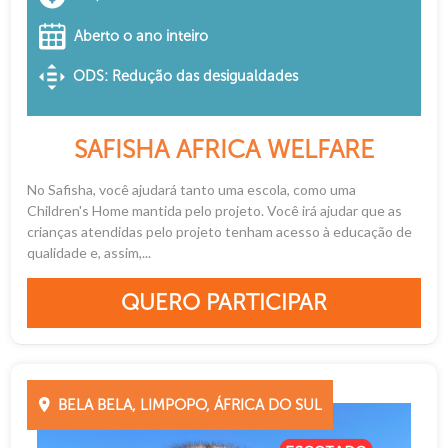
Aberto o ano inteiro
ODS: Redução das desigualdades
SAFISHA AFRICA WELFARE
No Safisha, você ajudará tanto uma escola, como uma
Children's Home mantida pelo projeto. Você irá ajudar que as
crianças atendidas pelo projeto tenham acesso à educação de
qualidade e, assim,...
QUERO PARTICIPAR
BELA BELA, LIMPOPO, ÁFRICA DO SUL