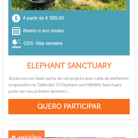
A partir de € 599,00
Aberto o ano inteiro
ODS: Vida terrestre
ELEPHANT SANCTUARY
Já pensou em fazer parte de um projeto que cuida de elefantes
resgatados na Tailândia? O Elephant and Wildlife Sanctuary
pode ser seu próximo destino!...
QUERO PARTICIPAR
AMAZÔNIA