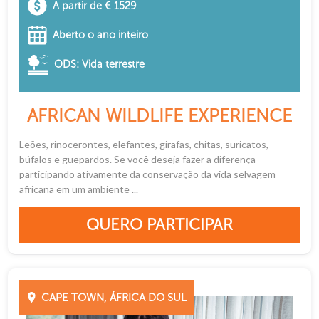
A partir de € 1529
Aberto o ano inteiro
ODS: Vida terrestre
AFRICAN WILDLIFE EXPERIENCE
Leões, rinocerontes, elefantes, girafas, chitas, suricatos,
búfalos e guepardos. Se você deseja fazer a diferença
participando ativamente da conservação da vida selvagem
africana em um ambiente ...
QUERO PARTICIPAR
CAPE TOWN, ÁFRICA DO SUL