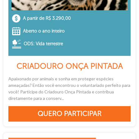
A partir de R$ 3.290,00
Aberto o ano inteiro
ODS: Vida terrestre
CRIADOURO ONÇA PINTADA
Apaixonado por animais e sonha em proteger espécies
ameaçadas? Então você encontrou o voluntariado perfeito para
você! Participe do Criadouro Onça Pintada e contribua
diretamente para a conserv...
QUERO PARTICIPAR