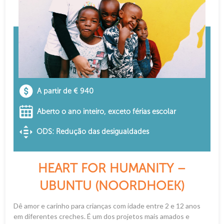
A partir de € 940
Aberto o ano inteiro, exceto férias escolar
ODS: Redução das desigualdades
HEART FOR HUMANITY –
UBUNTU (NOORDHOEK)
Dê amor e carinho para crianças com idade entre 2 e 12 anos
em diferentes creches. É um dos projetos mais amados e