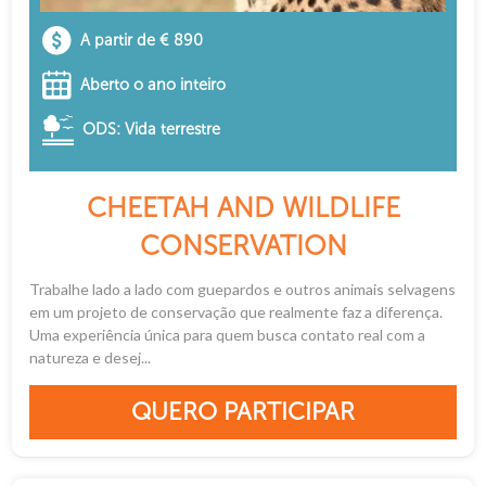
A partir de € 890
Aberto o ano inteiro
ODS: Vida terrestre
CHEETAH AND WILDLIFE
CONSERVATION
Trabalhe lado a lado com guepardos e outros animais selvagens
em um projeto de conservação que realmente faz a diferença.
Uma experiência única para quem busca contato real com a
natureza e desej...
QUERO PARTICIPAR