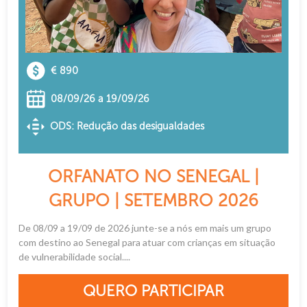
€ 890
08/09/26 a 19/09/26
ODS: Redução das desigualdades
ORFANATO NO SENEGAL |
GRUPO | SETEMBRO 2026
De 08/09 a 19/09 de 2026 junte-se a nós em mais um grupo
com destino ao Senegal para atuar com crianças em situação
de vulnerabilidade social....
QUERO PARTICIPAR