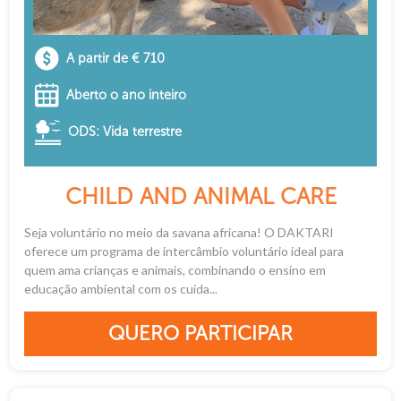
A partir de € 710
Aberto o ano inteiro
ODS: Vida terrestre
CHILD AND ANIMAL CARE
Seja voluntário no meio da savana africana! O DAKTARI
oferece um programa de intercâmbio voluntário ideal para
quem ama crianças e animais, combinando o ensino em
educação ambiental com os cuida...
QUERO PARTICIPAR