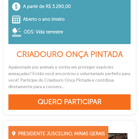
A partir de R$ 3.290,00
Aberto o ano inteiro
ODS: Vida terrestre
CRIADOURO ONÇA PINTADA
Apaixonado por animais e sonha em proteger espécies
ameaçadas? Então você encontrou o voluntariado perfeito para
você! Participe do Criadouro Onça Pintada e contribua
diretamente para a conserv...
QUERO PARTICIPAR
PRESIDENTE JUSCELINO, MINAS GERAIS