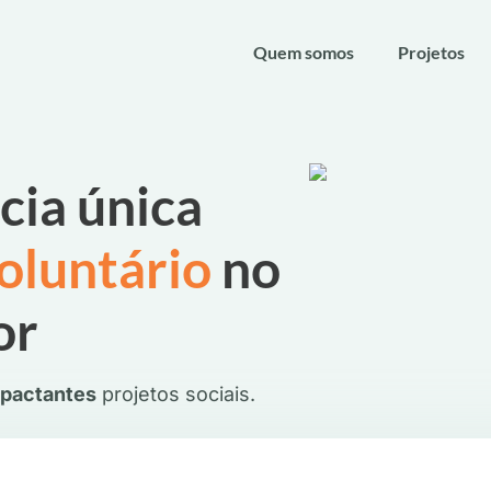
Quem somos
Projetos
cia única
oluntário
no
or
mpactantes
projetos sociais.