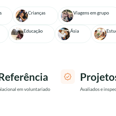
s
Crianças
Viagens em grupo
Educação
Ásia
Estu
Referência
Projeto
Nacional em voluntariado
Avaliados e inspe